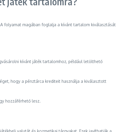
t játék tartalomra?
 A folyamat magában foglalja a kívánt tartalom kiválasztását
ásárolni kívánt játék tartalomhoz, például letölthető
éget, hogy a pénztárca krediteit használja a kiválasztott
gy hozzáférhető lesz.
tékbeli valutát és kozmetikai tárgyakat. Ezek javíthatják a