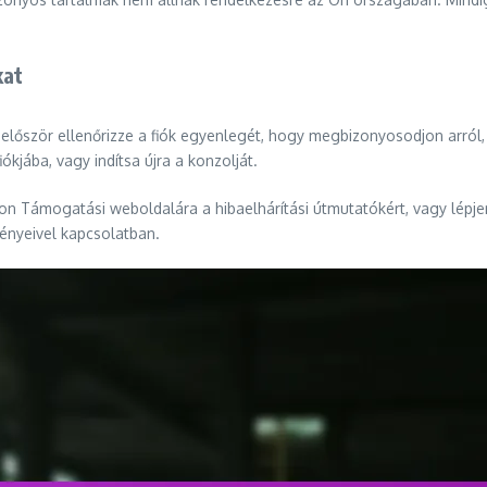
kat
 először ellenőrizze a fiók egyenlegét, hogy megbizonyosodjon arró
iókjába, vagy indítsa újra a konzolját.
 Támogatási weboldalára a hibaelhárítási útmutatókért, vagy lépjen
ményeivel kapcsolatban.