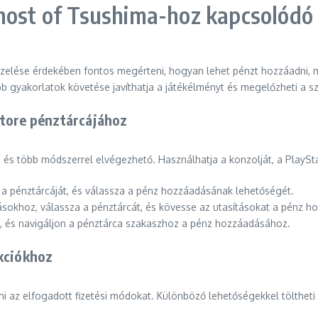
host of Tsushima-hoz kapcsolódó 
lése érdekében fontos megérteni, hogyan lehet pénzt hozzáadni, mil
bb gyakorlatok követése javíthatja a játékélményt és megelőzheti a s
Store pénztárcájához
 és több módszerrel elvégezhető. Használhatja a konzolját, a PlaySt
i a pénztárcáját, és válassza a pénz hozzáadásának lehetőségét.
tásokhoz, válassza a pénztárcát, és kövesse az utasításokat a pénz 
ba, és navigáljon a pénztárca szakaszhoz a pénz hozzáadásához.
akciókhoz
i az elfogadott fizetési módokat. Különböző lehetőségekkel töltheti 