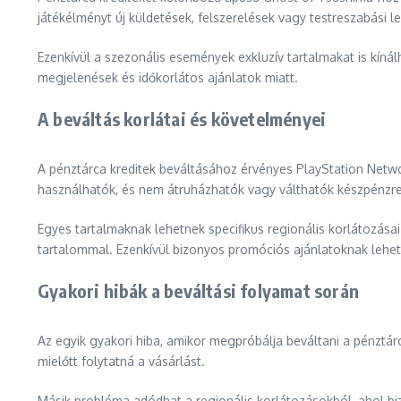
játékélményt új küldetések, felszerelések vagy testreszabási l
Ezenkívül a szezonális események exkluzív tartalmakat is kínál
megjelenések és időkorlátos ajánlatok miatt.
A beváltás korlátai és követelményei
A pénztárca kreditek beváltásához érvényes PlayStation Networ
használhatók, és nem átruházhatók vagy válthatók készpénzre
Egyes tartalmaknak lehetnek specifikus regionális korlátozásai
tartalommal. Ezenkívül bizonyos promóciós ajánlatoknak lehetn
Gyakori hibák a beváltási folyamat során
Az egyik gyakori hiba, amikor megpróbálja beváltani a pénztá
mielőtt folytatná a vásárlást.
Másik probléma adódhat a regionális korlátozásokból, ahol bi