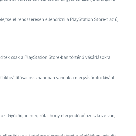
ejtse el rendszeresen ellenőrizni a PlayStation Store-t az új
ditek csak a PlayStation Store-ban történő vásárlásokra
a fiókbeállításai összhangban vannak a megvásárolni kívánt
omhoz. Győződjön meg róla, hogy elegendő pénzeszköze van,
ellenőrizze a tartalom elérhetőségét a régiójában, mielőtt