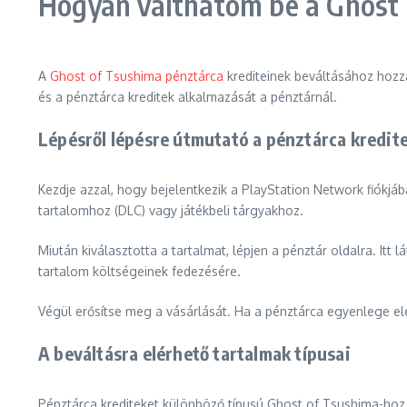
Hogyan válthatom be a Ghost 
A
Ghost of Tsushima pénztárca
krediteinek beváltásához hozzá
és a pénztárca kreditek alkalmazását a pénztárnál.
Lépésről lépésre útmutató a pénztárca kredit
Kezdje azzal, hogy bejelentkezik a PlayStation Network fiókjá
tartalomhoz (DLC) vagy játékbeli tárgyakhoz.
Miután kiválasztotta a tartalmat, lépjen a pénztár oldalra. Itt
tartalom költségeinek fedezésére.
Végül erősítse meg a vásárlását. Ha a pénztárca egyenlege ele
A beváltásra elérhető tartalmak típusai
Pénztárca krediteket különböző típusú Ghost of Tsushima-hoz ka