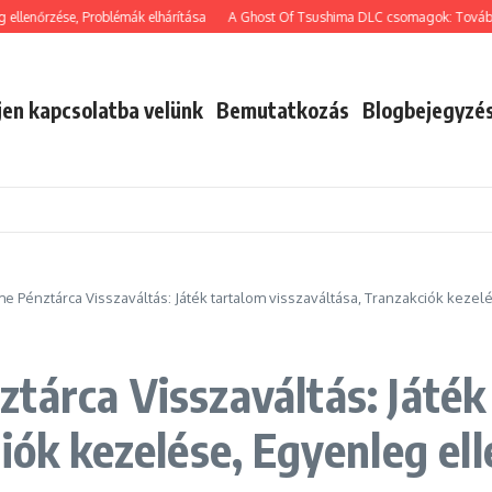
őrzése, Problémák elhárítása
A Ghost Of Tsushima DLC csomagok: További tartal
jen kapcsolatba velünk
Bemutatkozás
Blogbejegyzé
e Pénztárca Visszaváltás: Játék tartalom visszaváltása, Tranzakciók keze
tárca Visszaváltás: Játék
iók kezelése, Egyenleg el