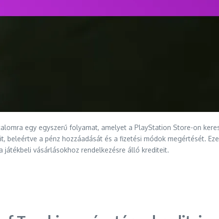
rtalomra egy egyszerű folyamat, amelyet a PlayStation Store-on kere
t, beleértve a pénz hozzáadását és a fizetési módok megértését. Eze
átékbeli vásárlásokhoz rendelkezésre álló krediteit.