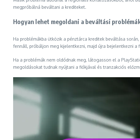
megpróbálná beváltani a krediteket.
Hogyan lehet megoldani a beváltási problémá
Ha problémákba ütközik a pénztárca kreditek beváltása során,
fennáll, próbáljon meg kijelentkezni, majd újra bejelentkezni a f
Ha a problémák nem oldódnak meg, látogasson el a PlayStation
megoldásokat tudnak nyújtani a fiókjával és tranzakciós előz