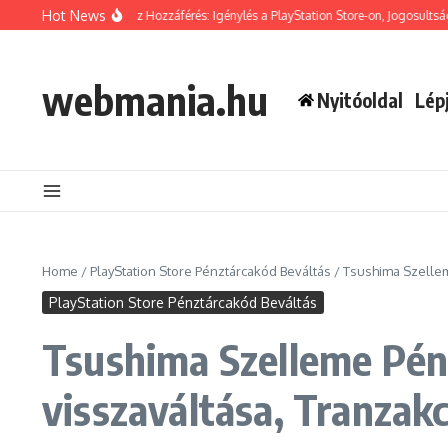
Skip to content
Hot News
ma Szelleme Bónusz Hozzáférés: Igénylés a PlayStation Store-on, Jogosultság ellen
webmania.hu
Nyitóoldal
Lép
Home
/
PlayStation Store Pénztárcakód Beváltás
/
Tsushima Szellem
PlayStation Store Pénztárcakód Beváltás
Tsushima Szelleme Pénz
visszaváltása, Tranzakc