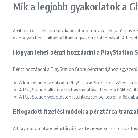
Mik a legjobb gyakorlatok a G
A Ghost of Tsushima-hoz kapcsolódó tranzakciók hatékony keze
és hogyan lehet hibaelhárítani a gyakori problémákat. A legjo
Hogyan lehet pénzt hozzáadni a PlayStation 
Pénzt hozzáadni a PlayStation Store pénztárcájához egyszerű,
A konzolján navigáljon a PlayStation Store-hoz, válassza k
A PlayStation alkalmazás használatával lépjen a fiókbeállí
A PlayStation weboldalon jelentkezzen be, lépjen a fiókjá
Elfogadott fizetési módok a pénztárca tranz
A PlayStation Store pénztárcájának kezelése során fontos tudn