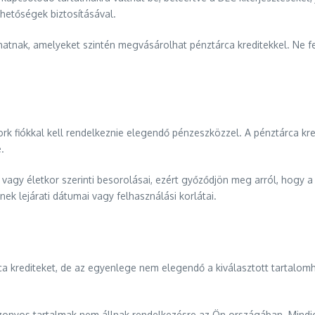
ehetőségek biztosításával.
hatnak, amelyeket szintén megvásárolhat pénztárca kreditekkel. Ne fel
k fiókkal kell rendelkeznie elegendő pénzeszközzel. A pénztárca kre
.
 vagy életkor szerinti besorolásai, ezért győződjön meg arról, hogy 
ek lejárati dátumai vagy felhasználási korlátai.
rca krediteket, de az egyenlege nem elegendő a kiválasztott tartal
zonyos tartalmak nem állnak rendelkezésre az Ön országában. Mindig 