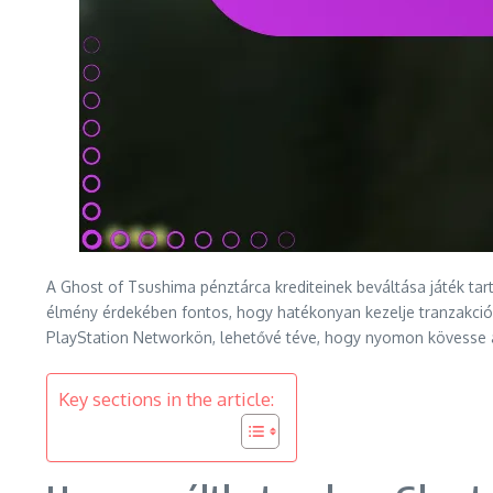
A Ghost of Tsushima pénztárca krediteinek beváltása játék ta
élmény érdekében fontos, hogy hatékonyan kezelje tranzakciói
PlayStation Networkön, lehetővé téve, hogy nyomon kövesse a j
Key sections in the article: