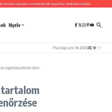
om igénylése, követelmények megértése, letöltések kezelése
A Tsushima szelle
sek
Nyelv
Thursday, June 18, 2026
lése, Egyenleg ellenőrzése
 tartalom
lenőrzése