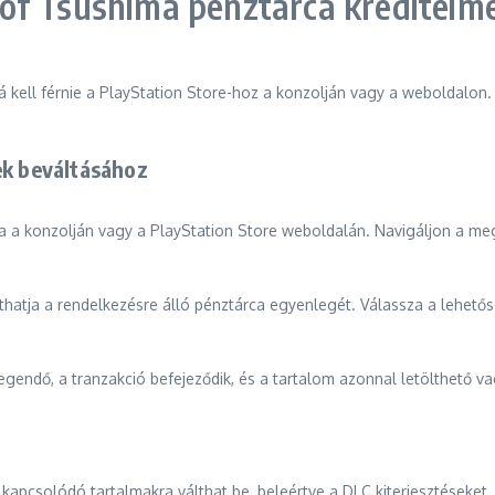
of Tsushima pénztárca krediteime
 kell férnie a PlayStation Store-hoz a konzolján vagy a weboldalon.
ek beváltásához
ba a konzolján vagy a PlayStation Store weboldalán. Navigáljon a megv
 láthatja a rendelkezésre álló pénztárca egyenlegét. Válassza a lehetős
gendő, a tranzakció befejeződik, és a tartalom azonnal letölthető va
pcsolódó tartalmakra válthat be, beleértve a DLC kiterjesztéseket, já