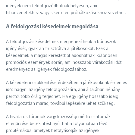
igények nem feldolgozódhatnak helyesen, ami
hibaüzenetekhez vagy sikertelen próbálkozásokhoz vezethet.
A feldolgozási késedelmek megoldása
A feldolgozási késedelmek megnehezíthetik a bónuszok
igénylését, gyakran frusztrálva a játékosokat. Ezek a
késedelmek a magas keresletből adódhatnak, különösen
promóciós események során, ami hosszabb várakozási időt
eredményez az igények feldolgozásához.
A késedelem csökkentése érdekében a játékosoknak érdemes
időt hagyni az igény feldolgozására, ami általában néhány
perctől több óráig terjedhet. Ha egy igény hosszabb ideig
feldolgozatlan marad, további lépésekre lehet szükség.
A hivatalos fórumok vagy közösségi média csatornák
ellenőrzése betekintést nyújthat a folyamatban lévő
problémákba, amelyek befolyásolják az igények