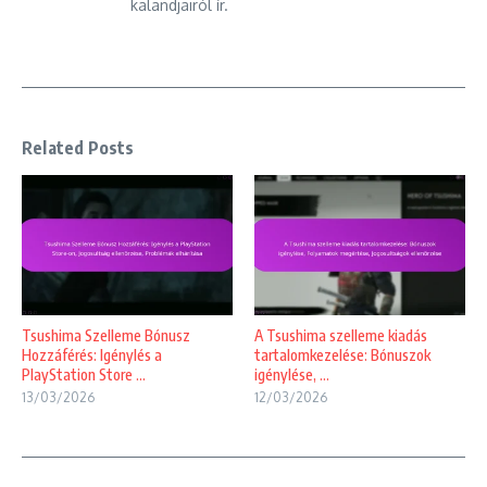
kalandjairól ír.
Related Posts
Tsushima Szelleme Bónusz
A Tsushima szelleme kiadás
Hozzáférés: Igénylés a
tartalomkezelése: Bónuszok
PlayStation Store ...
igénylése, ...
13/03/2026
12/03/2026