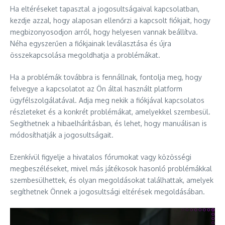
Ha eltéréseket tapasztal a jogosultságaival kapcsolatban,
kezdje azzal, hogy alaposan ellenőrzi a kapcsolt fiókjait, hogy
megbizonyosodjon arról, hogy helyesen vannak beállítva.
Néha egyszerűen a fiókjainak leválasztása és újra
összekapcsolása megoldhatja a problémákat.
Ha a problémák továbbra is fennállnak, fontolja meg, hogy
felvegye a kapcsolatot az Ön által használt platform
ügyfélszolgálatával. Adja meg nekik a fiókjával kapcsolatos
részleteket és a konkrét problémákat, amelyekkel szembesül.
Segíthetnek a hibaelhárításban, és lehet, hogy manuálisan is
módosíthatják a jogosultságait.
Ezenkívül figyelje a hivatalos fórumokat vagy közösségi
megbeszéléseket, mivel más játékosok hasonló problémákkal
szembesülhettek, és olyan megoldásokat találhattak, amelyek
segíthetnek Önnek a jogosultsági eltérések megoldásában.