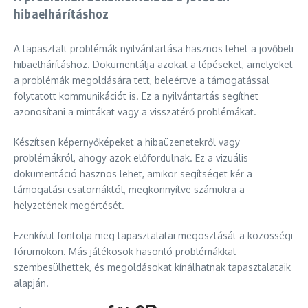
hibaelhárításhoz
A tapasztalt problémák nyilvántartása hasznos lehet a jövőbeli
hibaelhárításhoz. Dokumentálja azokat a lépéseket, amelyeket
a problémák megoldására tett, beleértve a támogatással
folytatott kommunikációt is. Ez a nyilvántartás segíthet
azonosítani a mintákat vagy a visszatérő problémákat.
Készítsen képernyőképeket a hibaüzenetekről vagy
problémákról, ahogy azok előfordulnak. Ez a vizuális
dokumentáció hasznos lehet, amikor segítséget kér a
támogatási csatornáktól, megkönnyítve számukra a
helyzetének megértését.
Ezenkívül fontolja meg tapasztalatai megosztását a közösségi
fórumokon. Más játékosok hasonló problémákkal
szembesülhettek, és megoldásokat kínálhatnak tapasztalataik
alapján.