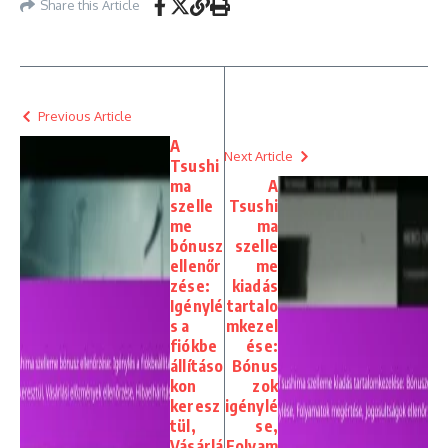
Share this Article
Previous Article
A
Next Article
Tsushi
ma
A
szelle
Tsushi
me
ma
bónusz
szelle
ellenőr
me
zése:
kiadás
Igénylé
tartalo
s a
mkezel
fiókbe
ése:
állításo
Bónus
kon
zok
keresz
igénylé
tül,
se,
Vásárlá
Folyam