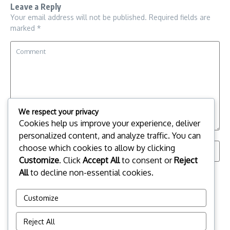
Leave a Reply
Your email address will not be published.
Required fields are
marked
*
We respect your privacy
Cookies help us improve your experience, deliver
personalized content, and analyze traffic. You can
choose which cookies to allow by clicking
Customize
. Click
Accept All
to consent or
Reject
All
to decline non-essential cookies.
Save my name, email, and website in this browser for the
next time I comment.
Customize
Reject All