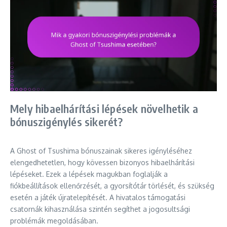
Mely hibaelhárítási lépések növelhetik a
bónuszigénylés sikerét?
A Ghost of Tsushima bónuszainak sikeres igényléséhez
elengedhetetlen, hogy kövessen bizonyos hibaelhárítási
lépéseket. Ezek a lépések magukban foglalják a
fiókbeállítások ellenőrzését, a gyorsítótár törlését, és szükség
esetén a játék újratelepítését. A hivatalos támogatási
csatornák kihasználása szintén segíthet a jogosultsági
problémák megoldásában.