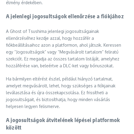
élmény érdekében.
A jelenlegi jogosultságok ellenőrzése a fiókjához
A Ghost of Tsushima jelenlegi jogosultságainak
ellenőrzéséhez kezdje azzal, hogy hozzáfér a
fiókbeállításaihoz azon a platformon, ahol játszik. Keressen
egy “Jogosultságok” vagy “Megvásárolt tartalom” feliratú
szekciót. Ez megadja az összes tartalom listáját, amelyhez
hozzáférése van, beleértve a DLC-ket vagy bónuszokat.
Ha bármilyen eltérést észlel, például hiányzó tartalmat,
amelyet megvásárolt, lehet, hogy szükséges a fiókjainak
leválasztása és újra összekapcsolása. Ez frissítheti a
jogosultságait, és biztosíthatja, hogy minden vásárlás
helyesen legyen felismerve.
A jogosultságok átvitelének lépései platformok
között