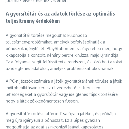
jutalmak elvesztéséhez vezethet.
A gyorsítótár és az adatok törlése az optimális
teljesítmény érdekében
A gyorsítótár törlése megoldhat különböző
teljesítményproblémákat, amelyek befolyásolhatják a
bónuszok igénylését. PlayStation-en ezt úgy teheti meg, hogy
kikapcsolja a konzolt, néhány percre kihúzza, majd újraindítja.
Ez a folyamat segít felfrissíteni a rendszert, és törölheti azokat
az ideiglenes adatokat, amelyek problémákat okozhatnak.
A PC-n játszók számára a játék gyorsítótárának törlése a játék
indítóbeállításain keresztül végezhető el. Keressen
lehetőségeket a gyorsítótár vagy ideiglenes fájlok törlésére,
hogy a játék zökkenőmentesen fusson.
A gyorsítótár törlése után indítsa újra a játékot, és próbálja
meg újra igényelni a bónuszait. Ez a lépés gyakran
megoldhatja az adat szinkronizálásával kapcsolatos