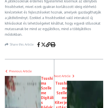
A játékosoknak érdemes figyelemmel kísérniük az idénybeli
frissítéseket, mivel ezek gyakran korlátozott ideig elérhető
kinézeteket és fejlesztéseket hoznak, amelyek gazdagíthatják
a játékélményt. Ezekkel a frissítésekkel való interakció új
kihívásokat és lehetőségeket kínálhat, hogy egyedi stílusokat
mutassanak be mind az egyjátékos, mind a többjátékos
módokban.
Share this Article
Previous Article
Next Article
Tsushi
ma
Tsushi
Szelle
ma
me
Szelle
Digitáli
me
s
Kiterje
Kódok:
sztés: