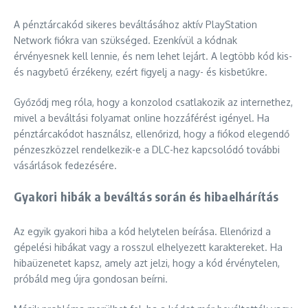
A pénztárcakód sikeres beváltásához aktív PlayStation
Network fiókra van szükséged. Ezenkívül a kódnak
érvényesnek kell lennie, és nem lehet lejárt. A legtöbb kód kis-
és nagybetű érzékeny, ezért figyelj a nagy- és kisbetűkre.
Győződj meg róla, hogy a konzolod csatlakozik az internethez,
mivel a beváltási folyamat online hozzáférést igényel. Ha
pénztárcakódot használsz, ellenőrizd, hogy a fiókod elegendő
pénzeszközzel rendelkezik-e a DLC-hez kapcsolódó további
vásárlások fedezésére.
Gyakori hibák a beváltás során és hibaelhárítás
Az egyik gyakori hiba a kód helytelen beírása. Ellenőrizd a
gépelési hibákat vagy a rosszul elhelyezett karaktereket. Ha
hibaüzenetet kapsz, amely azt jelzi, hogy a kód érvénytelen,
próbáld meg újra gondosan beírni.