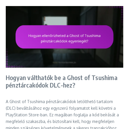
Hogyan válthatók be a Ghost of Tsushima
pénztárcakódok DLC-hez?
A Ghost of Tsushima pénztárcakódok letölthető tartalom
(DLC) beváltásához egy egyszerű folyamatot kell követni a
PlayStation Store-ban. Ez magában foglalja a kód beírását a
megfelelő szakaszba, és biztosítani kell, hogy megfeleljen
minden szükséges követelménynek a sikeres tranzakcióhoz.