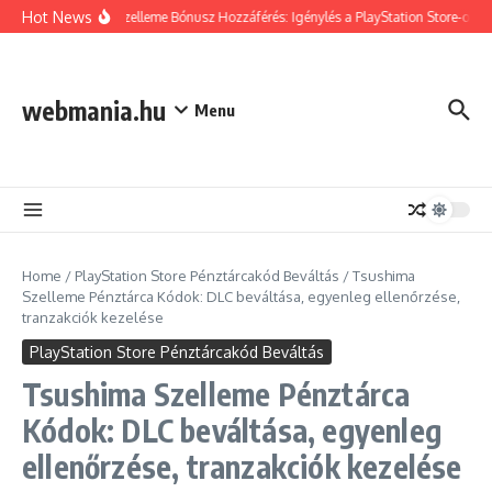
Skip to content
Hot News
Tsushima Szelleme Bónusz Hozzáférés: Igénylés a PlayStation Store-on, Jog
webmania.hu
Menu
Home
/
PlayStation Store Pénztárcakód Beváltás
/
Tsushima
Szelleme Pénztárca Kódok: DLC beváltása, egyenleg ellenőrzése,
tranzakciók kezelése
PlayStation Store Pénztárcakód Beváltás
Tsushima Szelleme Pénztárca
Kódok: DLC beváltása, egyenleg
ellenőrzése, tranzakciók kezelése