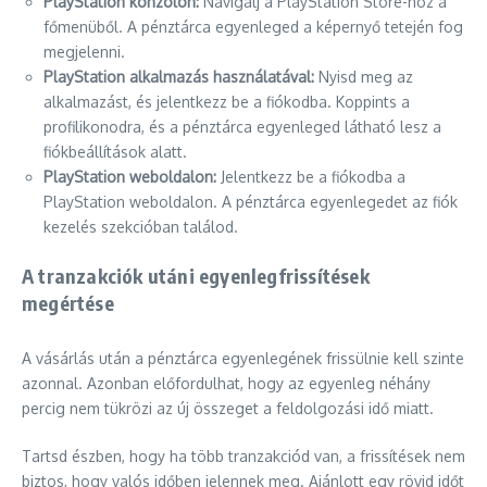
PlayStation konzolon:
Navigálj a PlayStation Store-hoz a
főmenüből. A pénztárca egyenleged a képernyő tetején fog
megjelenni.
PlayStation alkalmazás használatával:
Nyisd meg az
alkalmazást, és jelentkezz be a fiókodba. Koppints a
profilikonodra, és a pénztárca egyenleged látható lesz a
fiókbeállítások alatt.
PlayStation weboldalon:
Jelentkezz be a fiókodba a
PlayStation weboldalon. A pénztárca egyenlegedet az fiók
kezelés szekcióban találod.
A tranzakciók utáni egyenlegfrissítések
megértése
A vásárlás után a pénztárca egyenlegének frissülnie kell szinte
azonnal. Azonban előfordulhat, hogy az egyenleg néhány
percig nem tükrözi az új összeget a feldolgozási idő miatt.
Tartsd észben, hogy ha több tranzakciód van, a frissítések nem
biztos, hogy valós időben jelennek meg. Ajánlott egy rövid időt