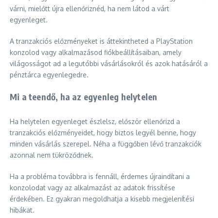
várni, mielőtt újra ellenőriznéd, ha nem látod a várt
egyenleget.
A tranzakciós előzményeket is áttekintheted a PlayStation
konzolod vagy alkalmazásod fiókbeállításaiban, amely
világosságot ad a legutóbbi vásárlásokról és azok hatásáról a
pénztárca egyenlegedre.
Mi a teendő, ha az egyenleg helytelen
Ha helytelen egyenleget észlelsz, először ellenőrizd a
tranzakciós előzményeidet, hogy biztos legyél benne, hogy
minden vásárlás szerepel. Néha a függőben lévő tranzakciók
azonnal nem tükröződnek.
Ha a probléma továbbra is fennáll, érdemes újraindítani a
konzolodat vagy az alkalmazást az adatok frissítése
érdekében. Ez gyakran megoldhatja a kisebb megjelenítési
hibákat.