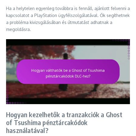
Ha a helytelen egyenleg továbbra is fennáll, ajánlott felvenni a
kapcsolatot a PlayStation ügyfélszolgálatával. Ők segíthetnek
a probléma kivizsgálásában és útmutatást adhatnak a
megoldásra.
Hogyan kezelhetők a tranzakciók a Ghost
of Tsushima pénztárcakódok
használatával?