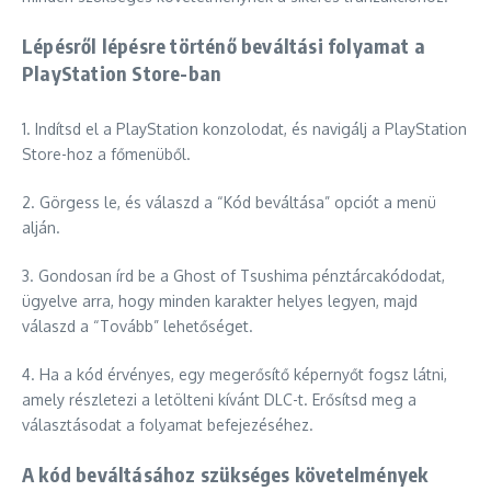
Lépésről lépésre történő beváltási folyamat a
PlayStation Store-ban
1. Indítsd el a PlayStation konzolodat, és navigálj a PlayStation
Store-hoz a főmenüből.
2. Görgess le, és válaszd a “Kód beváltása” opciót a menü
alján.
3. Gondosan írd be a Ghost of Tsushima pénztárcakódodat,
ügyelve arra, hogy minden karakter helyes legyen, majd
válaszd a “Tovább” lehetőséget.
4. Ha a kód érvényes, egy megerősítő képernyőt fogsz látni,
amely részletezi a letölteni kívánt DLC-t. Erősítsd meg a
választásodat a folyamat befejezéséhez.
A kód beváltásához szükséges követelmények