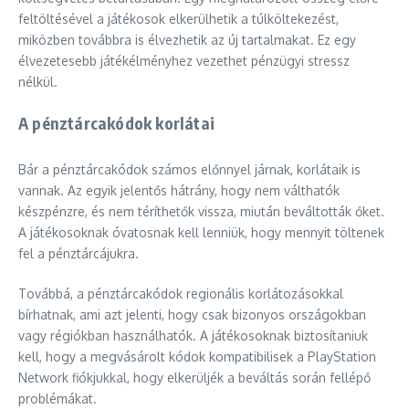
feltöltésével a játékosok elkerülhetik a túlköltekezést,
miközben továbbra is élvezhetik az új tartalmakat. Ez egy
élvezetesebb játékélményhez vezethet pénzügyi stressz
nélkül.
A pénztárcakódok korlátai
Bár a pénztárcakódok számos előnnyel járnak, korlátaik is
vannak. Az egyik jelentős hátrány, hogy nem válthatók
készpénzre, és nem téríthetők vissza, miután beváltották őket.
A játékosoknak óvatosnak kell lenniük, hogy mennyit töltenek
fel a pénztárcájukra.
Továbbá, a pénztárcakódok regionális korlátozásokkal
bírhatnak, ami azt jelenti, hogy csak bizonyos országokban
vagy régiókban használhatók. A játékosoknak biztosítaniuk
kell, hogy a megvásárolt kódok kompatibilisek a PlayStation
Network fiókjukkal, hogy elkerüljék a beváltás során fellépő
problémákat.