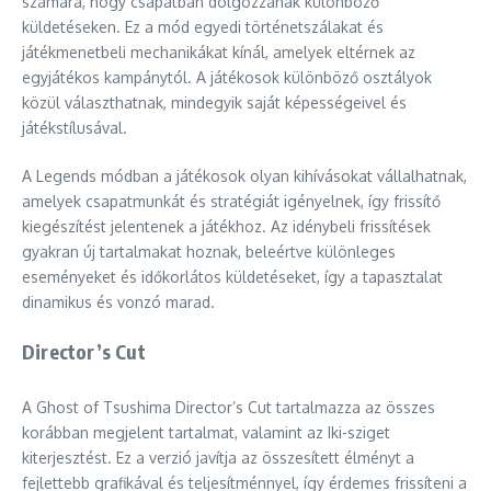
számára, hogy csapatban dolgozzanak különböző
küldetéseken. Ez a mód egyedi történetszálakat és
játékmenetbeli mechanikákat kínál, amelyek eltérnek az
egyjátékos kampánytól. A játékosok különböző osztályok
közül választhatnak, mindegyik saját képességeivel és
játékstílusával.
A Legends módban a játékosok olyan kihívásokat vállalhatnak,
amelyek csapatmunkát és stratégiát igényelnek, így frissítő
kiegészítést jelentenek a játékhoz. Az idénybeli frissítések
gyakran új tartalmakat hoznak, beleértve különleges
eseményeket és időkorlátos küldetéseket, így a tapasztalat
dinamikus és vonzó marad.
Director’s Cut
A Ghost of Tsushima Director’s Cut tartalmazza az összes
korábban megjelent tartalmat, valamint az Iki-sziget
kiterjesztést. Ez a verzió javítja az összesített élményt a
fejlettebb grafikával és teljesítménnyel, így érdemes frissíteni a