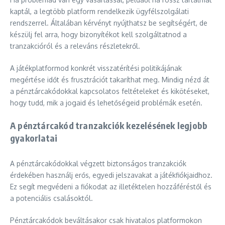
kaptál, a legtöbb platform rendelkezik ügyfélszolgálati
rendszerrel. Általában kérvényt nyújthatsz be segítségért, de
készülj fel arra, hogy bizonyítékot kell szolgáltatnod a
tranzakcióról és a releváns részletekről.
A játékplatformod konkrét visszatérítési politikájának
megértése időt és frusztrációt takaríthat meg. Mindig nézd át
a pénztárcakódokkal kapcsolatos feltételeket és kikötéseket,
hogy tudd, mik a jogaid és lehetőségeid problémák esetén.
A pénztárcakód tranzakciók kezelésének legjobb
gyakorlatai
A pénztárcakódokkal végzett biztonságos tranzakciók
érdekében használj erős, egyedi jelszavakat a játékfiókjaidhoz.
Ez segít megvédeni a fiókodat az illetéktelen hozzáféréstől és
a potenciális csalásoktól.
Pénztárcakódok beváltásakor csak hivatalos platformokon