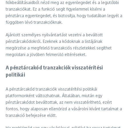
fiókbeállításaidból nézd meg az egyenlegedet és a legutóbbi
tranzakciókat. Ez a funkció segít figyelemmel kísérni a
pénztárca egyenlegedet, és biztosítja, hogy tudatában legyél a
függőben lévő tranzakcióknak.
Ajánlott személyes nyilvántartást vezetni a beváltott
pénztárcakódokról. Ezeknek a kódoknak a listájának
megőrzése a megfelelő tranzakciós részletekkel segíthet
megoldani a jövőben felmerülő eltéréseket.
A pénztárcakód tranzakciók visszatérítési
politikái
A pénztárcakód tranzakciók visszatérítési politikái
platformonként változhatnak. Általában, miután egy
pénztárcakódot beváltottak, az nem visszatéríthető, ezért
fontos, hogy alaposan ellenőrizd a vásárolni kívánt tartalmat a
tranzakció befejezése előtt.
Ha problémád van egy vásárlással, például ha rossz tartalmat