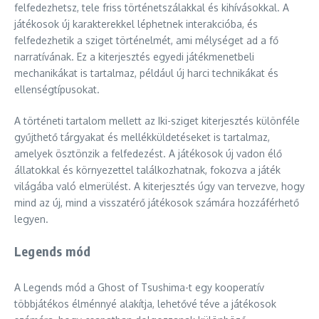
felfedezhetsz, tele friss történetszálakkal és kihívásokkal. A
játékosok új karakterekkel léphetnek interakcióba, és
felfedezhetik a sziget történelmét, ami mélységet ad a fő
narratívának. Ez a kiterjesztés egyedi játékmenetbeli
mechanikákat is tartalmaz, például új harci technikákat és
ellenségtípusokat.
A történeti tartalom mellett az Iki-sziget kiterjesztés különféle
gyűjthető tárgyakat és mellékküldetéseket is tartalmaz,
amelyek ösztönzik a felfedezést. A játékosok új vadon élő
állatokkal és környezettel találkozhatnak, fokozva a játék
világába való elmerülést. A kiterjesztés úgy van tervezve, hogy
mind az új, mind a visszatérő játékosok számára hozzáférhető
legyen.
Legends mód
A Legends mód a Ghost of Tsushima-t egy kooperatív
többjátékos élménnyé alakítja, lehetővé téve a játékosok