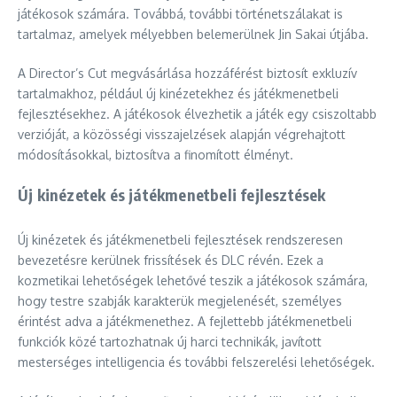
játékosok számára. Továbbá, további történetszálakat is
tartalmaz, amelyek mélyebben belemerülnek Jin Sakai útjába.
A Director’s Cut megvásárlása hozzáférést biztosít exkluzív
tartalmakhoz, például új kinézetekhez és játékmenetbeli
fejlesztésekhez. A játékosok élvezhetik a játék egy csiszoltabb
verzióját, a közösségi visszajelzések alapján végrehajtott
módosításokkal, biztosítva a finomított élményt.
Új kinézetek és játékmenetbeli fejlesztések
Új kinézetek és játékmenetbeli fejlesztések rendszeresen
bevezetésre kerülnek frissítések és DLC révén. Ezek a
kozmetikai lehetőségek lehetővé teszik a játékosok számára,
hogy testre szabják karakterük megjelenését, személyes
érintést adva a játékmenethez. A fejlettebb játékmenetbeli
funkciók közé tartozhatnak új harci technikák, javított
mesterséges intelligencia és további felszerelési lehetőségek.