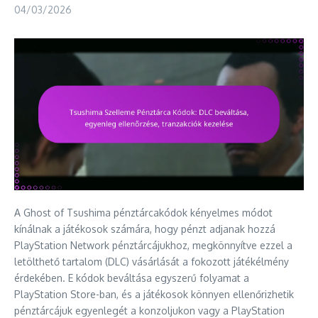
04/03/2026
A Ghost of Tsushima pénztárcakódok kényelmes módot
kínálnak a játékosok számára, hogy pénzt adjanak hozzá
PlayStation Network pénztárcájukhoz, megkönnyítve ezzel a
letölthető tartalom (DLC) vásárlását a fokozott játékélmény
érdekében. E kódok beváltása egyszerű folyamat a
PlayStation Store-ban, és a játékosok könnyen ellenőrizhetik
pénztárcájuk egyenlegét a konzoljukon vagy a PlayStation