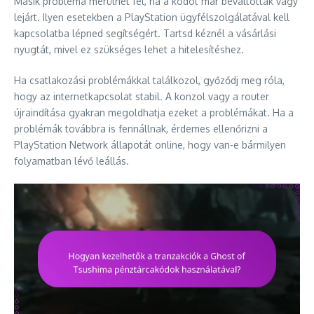
Másik probléma merülhet fel, ha a kódot már beváltották vagy
lejárt. Ilyen esetekben a PlayStation ügyfélszolgálatával kell
kapcsolatba lépned segítségért. Tartsd kéznél a vásárlási
nyugtát, mivel ez szükséges lehet a hitelesítéshez.
Ha csatlakozási problémákkal találkozol, győződj meg róla,
hogy az internetkapcsolat stabil. A konzol vagy a router
újraindítása gyakran megoldhatja ezeket a problémákat. Ha a
problémák továbbra is fennállnak, érdemes ellenőrizni a
PlayStation Network állapotát online, hogy van-e bármilyen
folyamatban lévő leállás.