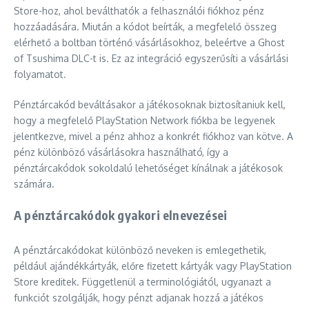
Store-hoz, ahol beválthatók a felhasználói fiókhoz pénz
hozzáadására. Miután a kódot beírták, a megfelelő összeg
elérhető a boltban történő vásárlásokhoz, beleértve a Ghost
of Tsushima DLC-t is. Ez az integráció egyszerűsíti a vásárlási
folyamatot.
Pénztárcakód beváltásakor a játékosoknak biztosítaniuk kell,
hogy a megfelelő PlayStation Network fiókba be legyenek
jelentkezve, mivel a pénz ahhoz a konkrét fiókhoz van kötve. A
pénz különböző vásárlásokra használható, így a
pénztárcakódok sokoldalú lehetőséget kínálnak a játékosok
számára.
A pénztárcakódok gyakori elnevezései
A pénztárcakódokat különböző neveken is emlegethetik,
például ajándékkártyák, előre fizetett kártyák vagy PlayStation
Store kreditek. Függetlenül a terminológiától, ugyanazt a
funkciót szolgálják, hogy pénzt adjanak hozzá a játékos