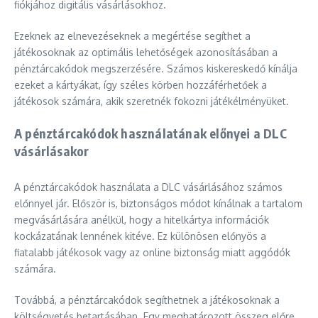
fiókjához digitális vásárlásokhoz.
Ezeknek az elnevezéseknek a megértése segíthet a
játékosoknak az optimális lehetőségek azonosításában a
pénztárcakódok megszerzésére. Számos kiskereskedő kínálja
ezeket a kártyákat, így széles körben hozzáférhetőek a
játékosok számára, akik szeretnék fokozni játékélményüket.
A pénztárcakódok használatának előnyei a DLC
vásárlásakor
A pénztárcakódok használata a DLC vásárlásához számos
előnnyel jár. Először is, biztonságos módot kínálnak a tartalom
megvásárlására anélkül, hogy a hitelkártya információk
kockázatának lennének kitéve. Ez különösen előnyös a
fiatalabb játékosok vagy az online biztonság miatt aggódók
számára.
Továbbá, a pénztárcakódok segíthetnek a játékosoknak a
költségvetés betartásában. Egy meghatározott összeg előre