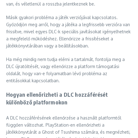
van, és véletlenül a rosszba jelentkeznek be.
Másik gyakori probléma a játék verziójával kapcsolatos.
Győződjön meg arról, hogy a játéka a legfrissebb verzióra van
frissítve, mivel egyes DLC-k speciális javításokat igényelhetnek
a megfelelő működéshez. Ellenőrizze a frissítéseket a
játékkönyvtárában vagy a beállításokban.
Ha még mindig nem tudja elérni a tartalmát, fontolja meg a
DLC újratöltését, vagy ellenőrizze a platform támogatási
oldalát, hogy van-e folyamatban lévő probléma az
entitásokkal kapcsolatban.
Hogyan ellenőrizheti a DLC hozzáférését
különböző platformokon
A DLC hozzáférésének ellenőrzése a használt platformtól
függően változhat. PlayStation-en ellenőrizheti a
játékkönyvtárát a Ghost of Tsushima számára, és megnézheti,