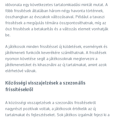
idővonala egy következetes tartalomkiadási mintát mutat. A
főbb frissítések általában három-négy havonta történnek,
összhangban az évszakok változásaival. Például a tavaszi
frissítések a megújulás témáira összpontosíthatnak, míg az
őszi frissítések a betakarítás és a változás elemeit vonhatják
be.
A játékosok minden frissítéssel új küldetések, események és
játékmeneti funkciók keverékére számíthatnak. A frissítések
nyomon követése segít a játékosoknak megtervezni a
játékmenetüket és kihasználni az új tartalmakat, amint azok
elérhetővé válnak.
Közösségi visszajelzések a szezonális
frissítésekről
A közösségi visszajelzések a szezonális frissítésekről
nagyrészt pozitívak voltak, a játékosok értékelik az új
tartalmakat és fejlesztéseket. Sok játékos izgalmát fejezi ki a