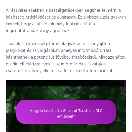
A részvétel ezekben a beszélgetésekben segíthet felmérni a
közösség érdeklődését és elvárásait. Ez a visszajelzés gyakran
kiemeli, hogy a játékosok mely funkciók iránt a
legizgatottabbak vagy aggódnak.
Továbbá, a közösségi fórumok gyakran összegyűjtik a
pletykákat és szivárgásokat, amelyek információforrást
jelenthetnek a potenciális jövőbeli frissítésekről. Mindazonáltal
mindig ellenőrizze ezeket az információkat hivatalos
csatornákon, hogy elkerülje a félrevezető információkat.