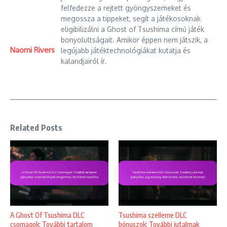
felfedezze a rejtett gyöngyszemeket és
megossza a tippeket, segít a játékosoknak
eligibilizálni a Ghost of Tsushima című játék
bonyolultságait. Amikor éppen nem játszik, a
Naomi Rivers
legújabb játéktechnológiákat kutatja és
kalandjairól ír.
Related Posts
A Ghost Of Tsushima DLC
Tsushima szelleme DLC
csomagok: További tartalom
bónuszok: További jutalmak