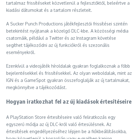
tartalmaz frissítéseket közvetlenül a fejlesztőktől, beleértve a
kiadási dátumokat és a tartalom részleteit.
A Sucker Punch Productions játékfejlesztői frissítései szintén
betekintést nyújtanak a közelgő DLC-kbe. A közösségi média
csatornáik, például a Twitter és az Instagram követése
segíthet tájékozódni az új funkciókról és szezonális
eseményekről.
Ezenkívül a videojáték híroldalak gyakran foglalkoznak a főbb
bejelentésekkel és frissítésekkel. Az olyan weboldalak, mint az
IGN és a GameSpot gyakran összefoglalják az új tartalmakat,
megkönnyítve a tájékozódást.
Hogyan iratkozhat fel az új kiadások értesítéseire
A PlayStation Store értesítéseire való feliratkozás egy
egyszerű módja az új DLC-kről való értesülésnek. Az
értesítések engedélyezéséhez lépjen be a fiókbeállításokba,
hogy közvetlenül a konzolján vagy e-mailben kapjon