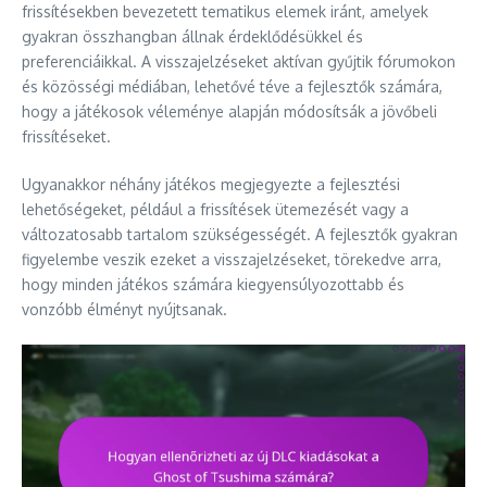
frissítésekben bevezetett tematikus elemek iránt, amelyek
gyakran összhangban állnak érdeklődésükkel és
preferenciáikkal. A visszajelzéseket aktívan gyűjtik fórumokon
és közösségi médiában, lehetővé téve a fejlesztők számára,
hogy a játékosok véleménye alapján módosítsák a jövőbeli
frissítéseket.
Ugyanakkor néhány játékos megjegyezte a fejlesztési
lehetőségeket, például a frissítések ütemezését vagy a
változatosabb tartalom szükségességét. A fejlesztők gyakran
figyelembe veszik ezeket a visszajelzéseket, törekedve arra,
hogy minden játékos számára kiegyensúlyozottabb és
vonzóbb élményt nyújtsanak.