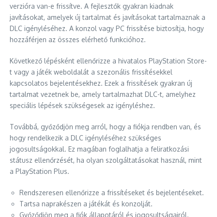
verzióra van-e frissítve. A fejlesztők gyakran kiadnak
javításokat, amelyek új tartalmat és javításokat tartalmaznak a
DLC igényléséhez. A konzol vagy PC frissítése biztosítja, hogy
hozzáférjen az összes elérhető funkcióhoz.
Következő lépésként ellenőrizze a hivatalos PlayStation Store-
t vagy a játék weboldalát a szezonális frissítésekkel
kapcsolatos bejelentésekhez. Ezek a frissítések gyakran új
tartalmat vezetnek be, amely tartalmazhat DLC-t, amelyhez
speciális lépések szükségesek az igényléshez.
Továbbá, győződjön meg arról, hogy a fiókja rendben van, és
hogy rendelkezik a DLC igényléséhez szükséges
jogosultságokkal. Ez magában foglalhatja a feliratkozási
státusz ellenőrzését, ha olyan szolgáltatásokat használ, mint
a PlayStation Plus.
Rendszeresen ellenőrizze a frissítéseket és bejelentéseket.
Tartsa naprakészen a játékát és konzolját.
Győződjön meg a fiók állapotáról és jogosultságairól.