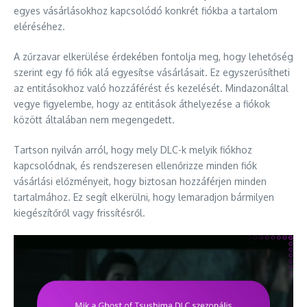
egyes vásárlásokhoz kapcsolódó konkrét fiókba a tartalom
eléréséhez.
A zűrzavar elkerülése érdekében fontolja meg, hogy lehetőség
szerint egy fő fiók alá egyesítse vásárlásait. Ez egyszerűsítheti
az entitásokhoz való hozzáférést és kezelését. Mindazonáltal
vegye figyelembe, hogy az entitások áthelyezése a fiókok
között általában nem megengedett.
Tartson nyilván arról, hogy mely DLC-k melyik fiókhoz
kapcsolódnak, és rendszeresen ellenőrizze minden fiók
vásárlási előzményeit, hogy biztosan hozzáférjen minden
tartalmához. Ez segít elkerülni, hogy lemaradjon bármilyen
kiegészítőről vagy frissítésről.