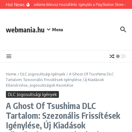
Skip to content
Hot News
Tsushima Szelleme Bónusz Hozzáférés: Igénylés a PlayStation Store-on, Jog
webmania.hu
Menu
Home
/
DLC Jogosultsági Igények
/
A Ghost Of Tsushima DLC
Tartalom: Szezonális Frissítések Igénylése, Új Kiadások
Ellenőrzése, Jogosultságok Kezelése
DLC Jogosultsági Igények
A Ghost Of Tsushima DLC
Tartalom: Szezonális Frissítések
Igénylése, Új Kiadások