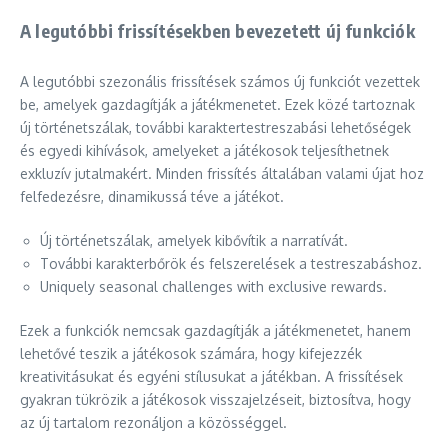
A legutóbbi frissítésekben bevezetett új funkciók
A legutóbbi szezonális frissítések számos új funkciót vezettek
be, amelyek gazdagítják a játékmenetet. Ezek közé tartoznak
új történetszálak, további karaktertestreszabási lehetőségek
és egyedi kihívások, amelyeket a játékosok teljesíthetnek
exkluzív jutalmakért. Minden frissítés általában valami újat hoz
felfedezésre, dinamikussá téve a játékot.
Új történetszálak, amelyek kibővítik a narratívát.
További karakterbőrök és felszerelések a testreszabáshoz.
Uniquely seasonal challenges with exclusive rewards.
Ezek a funkciók nemcsak gazdagítják a játékmenetet, hanem
lehetővé teszik a játékosok számára, hogy kifejezzék
kreativitásukat és egyéni stílusukat a játékban. A frissítések
gyakran tükrözik a játékosok visszajelzéseit, biztosítva, hogy
az új tartalom rezonáljon a közösséggel.