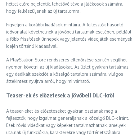
héttel előre bejelentik, lehetővé téve a játékosok számára,
hogy felkészüljenek az új tartalomra.
Figyeljen a korábbi kiadások mintáira. A fejlesztők hasonló
idővonalat követhetnek a jövőbeli tartalmak esetében, például
a főbb frissítések ünnepek vagy jelentős videojáték események
idején történő kiadásával.
A PlayStation Store rendszeres ellenőrzése szintén segíthet
nyomon követni az új kiadásokat. Az üzlet gyakran tartalmaz
egy dedikált szekciót a közelgő tartalom számára, világos
áttekintést nyújtva arról, hogy mi várható.
Teaser-ek és előzetesek a jövőbeli DLC-kről
A teaser-eket és előzeteseket gyakran osztanak meg a
fejlesztők, hogy izgalmat generáljanak a közelgő DLC-k iránt.
Ezek rövid videókat vagy képeket tartalmazhatnak, amelyek
utalnak új funkciókra, karakterekre vagy történetszálakra.