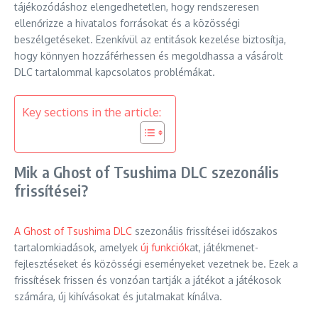
tájékozódáshoz elengedhetetlen, hogy rendszeresen
ellenőrizze a hivatalos forrásokat és a közösségi
beszélgetéseket. Ezenkívül az entitások kezelése biztosítja,
hogy könnyen hozzáférhessen és megoldhassa a vásárolt
DLC tartalommal kapcsolatos problémákat.
Key sections in the article:
Mik a Ghost of Tsushima DLC szezonális
frissítései?
A Ghost of Tsushima DLC
szezonális frissítései időszakos
tartalomkiadások, amelyek
új funkciók
at, játékmenet-
fejlesztéseket és közösségi eseményeket vezetnek be. Ezek a
frissítések frissen és vonzóan tartják a játékot a játékosok
számára, új kihívásokat és jutalmakat kínálva.