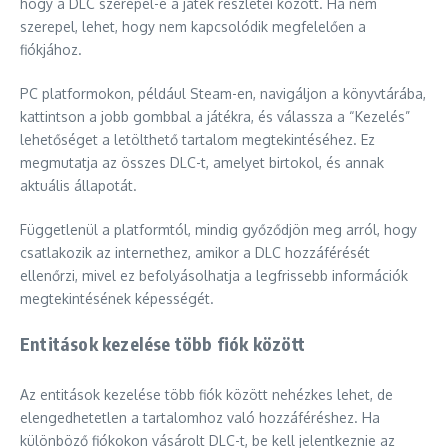
hogy a DLC szerepel-e a játék részletei között. Ha nem
szerepel, lehet, hogy nem kapcsolódik megfelelően a
fiókjához.
PC platformokon, például Steam-en, navigáljon a könyvtárába,
kattintson a jobb gombbal a játékra, és válassza a “Kezelés”
lehetőséget a letölthető tartalom megtekintéséhez. Ez
megmutatja az összes DLC-t, amelyet birtokol, és annak
aktuális állapotát.
Függetlenül a platformtól, mindig győződjön meg arról, hogy
csatlakozik az internethez, amikor a DLC hozzáférését
ellenőrzi, mivel ez befolyásolhatja a legfrissebb információk
megtekintésének képességét.
Entitások kezelése több fiók között
Az entitások kezelése több fiók között nehézkes lehet, de
elengedhetetlen a tartalomhoz való hozzáféréshez. Ha
különböző fiókokon vásárolt DLC-t, be kell jelentkeznie az