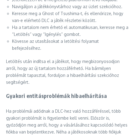
Navigáljon a játékkönyvtárhoz vagy az üzlet szekcióhoz.
Keresse meg a Ghost of Tsushima-t, és ellenőrizze, hogy
van-e elérhető DLC a játék részletei között.
Ha a tartalom nem érhető el automatikusan, keresse meg a
“Letöltés” vagy “Igénylés” gombot.
Kövesse az utasításokat a letöltési folyamat
befejezéséhez.
Letöltés után indítsa el a játékot, hogy megbizonyosodjon
arról, hogy az új tartalom hozzáférhető. Ha bármilyen
problémát tapasztal, forduljon a hibaelhárítási szekcióhoz
segítségért.
Gyakori entitásproblémák hibaelhárítása
Ha problémái adódnak a DLC-hez való hozzáféréssel, több
gyakori problémát is figyelembe kell venni. Először is,
győződjön meg arról, hogy a vásárlásához kapcsolódó helyes
fiókba van bejelentkezve. Néha a játékosoknak több fiókjuk