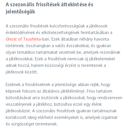
A szezonális frissítések áttekintése és
jelentőségük
A szezonális frissítések kulcsfontosságúak a játékosok
érdeklődésének és elkötelezettségének fenntartásában
a
Ghost of Tsushima
-ban. Ezek általában néhány havonta
történnek, összhangban a valós évszakokkal, és gyakran
olyan tematikus tartalmakat vezetnek be, amelyek rezonálnak
a játékosokkal. Ezek a frissítések nemcsak új játékelemeket
adnak hozzá, hanem közösségi érzést is teremtenek a
játékosok között.
Ezeknek a frissítéseknek a jelentősége abban rejlik, hogy
képesek fokozni az általános játékélményt. Friss tartalom
biztosításával arra ösztönzik a játékosokat, hogy rendszeresen
visszatérjenek a játékhoz, biztosítva ezzel egy élénk
játékosbázist. A szezonális frissítések gyakran tartalmaznak
korlátozott ideig elérhető eseményeket is, amelyek izgalmat
és sürgősséget teremtenek.