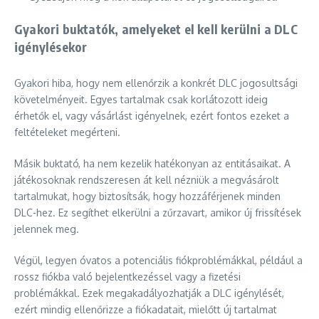
Gyakori buktatók, amelyeket el kell kerülni a DLC
igénylésekor
Gyakori hiba, hogy nem ellenőrzik a konkrét DLC jogosultsági
követelményeit. Egyes tartalmak csak korlátozott ideig
érhetők el, vagy vásárlást igényelnek, ezért fontos ezeket a
feltételeket megérteni.
Másik buktató, ha nem kezelik hatékonyan az entitásaikat. A
játékosoknak rendszeresen át kell nézniük a megvásárolt
tartalmukat, hogy biztosítsák, hogy hozzáférjenek minden
DLC-hez. Ez segíthet elkerülni a zűrzavart, amikor új frissítések
jelennek meg.
Végül, legyen óvatos a potenciális fiókproblémákkal, például a
rossz fiókba való bejelentkezéssel vagy a fizetési
problémákkal. Ezek megakadályozhatják a DLC igénylését,
ezért mindig ellenőrizze a fiókadatait, mielőtt új tartalmat