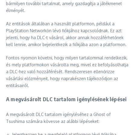
bármilyen további tartalmat, amely gazdagítja a játékmenet
élményét.
Az entitások általában a használt platformon, például a
PlayStation Networkön lévő fiókjához kapcsolódnak. Ez azt
jelenti, hogy ha DLC-t vásárol, akkor annak hozzáférhetőnek
kell lennie, amikor bejelentkezik a fiókjába azon a platformon.
Fontos nyomon követni, hogy milyen tartalommal rendelkezik,
és mely platformokon vásárolta meg, mivel ez befolyásolhatja
a DLC-hez való hozzáférését. Rendszeresen ellenőrizze
vásárlási előzményeit, hogy naprakészen tájékozódjon az
entitásairól.
A megvásárolt DLC tartalom igénylésének lépései
A megvásárolt DLC tartalom igényléséhez a Ghost of
Tsushima számára kövesse az alábbi lépéseket:
Jelentkezzen be a megfelelő platformon lévő fiókjába.