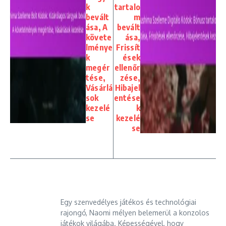
k
tartalo
bevált
m
ása, A
bevált
követe
ása,
lménye
Frissít
k
ések
megér
ellenőr
tése,
zése,
Vásárlá
Hibajel
sok
entése
kezelé
k
se
kezelé
se
Egy szenvedélyes játékos és technológiai
rajongó, Naomi mélyen belemerül a konzolos
játékok világába. Képességével, hogy