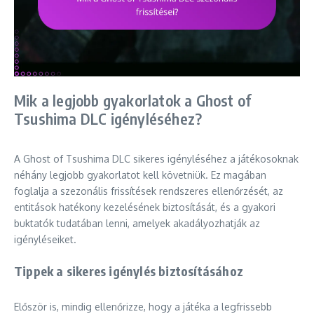
Mik a legjobb gyakorlatok a Ghost of
Tsushima DLC igényléséhez?
A Ghost of Tsushima DLC sikeres igényléséhez a játékosoknak
néhány legjobb gyakorlatot kell követniük. Ez magában
foglalja a szezonális frissítések rendszeres ellenőrzését, az
entitások hatékony kezelésének biztosítását, és a gyakori
buktatók tudatában lenni, amelyek akadályozhatják az
igényléseiket.
Tippek a sikeres igénylés biztosításához
Először is, mindig ellenőrizze, hogy a játéka a legfrissebb