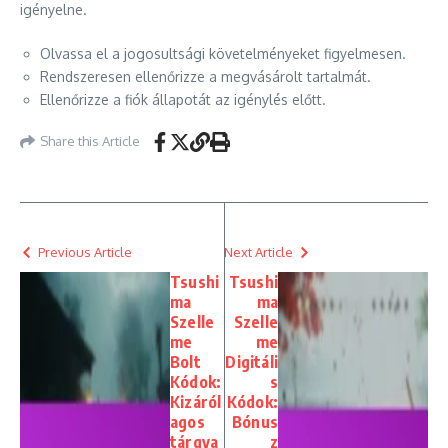
igényelne.
Olvassa el a jogosultsági követelményeket figyelmesen.
Rendszeresen ellenőrizze a megvásárolt tartalmát.
Ellenőrizze a fiók állapotát az igénylés előtt.
Share this Article
Previous Article
Next Article
Tsushi
Tsushi
ma
ma
Szelle
Szelle
me
me
Bolt
Digitáli
Kódok:
s
Kizáról
Kódok:
agos
Bónus
tárgya
z