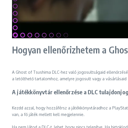
Hogyan ellenőrizhetem a Ghos
A Ghost of Tsushima DLC-hez való jogosultságaid ellenőrzéséhe
a letölthető tartalomhoz, amelyre jogosult vagy a vásárlásaid 
A játékkönyvtár ellenőrzése a DLC tulajdonjo
Kezdd azzal, hogy hozzáférsz a játékkönyvtáradhoz a PlayStati
van, a fő játék mellett kell megjelennie.
Ha nem látod a DLC-t, lehet, hogy nincs telepítve. Ha birtoklo