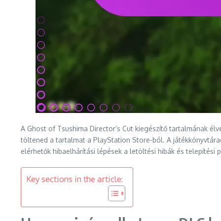
A Ghost of Tsushima Director’s Cut kiegészítő tartalmának él
töltened a tartalmat a PlayStation Store-ból. A játékkönyvtár
elérhetők hibaelhárítási lépések a letöltési hibák és telepíté
Key sections in the article: