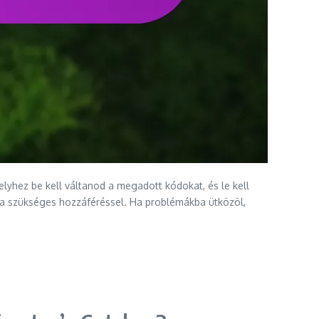
lyhez be kell váltanod a megadott kódokat, és le kell
el a szükséges hozzáféréssel. Ha problémákba ütközöl,