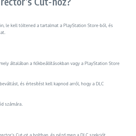
rector’s Cut-hoz?
le kell töltened a tartalmat a PlayStation Store-ból, és
at.
ely általában a fiókbeállításokban vagy a PlayStation Store
váltást, és értesítést kell kapnod arról, hogy a DLC
iód számára.
rector’s Cut-ot a boltban, és nézd meg a DLC szekciót.