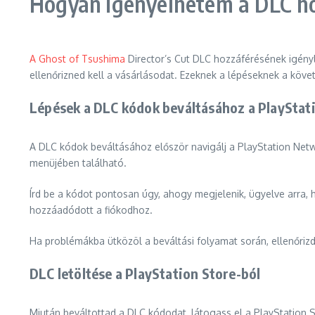
Hogyan igényelhetem a DLC ho
A Ghost of Tsushima
Director’s Cut DLC hozzáférésének igényl
ellenőrizned kell a vásárlásodat. Ezeknek a lépéseknek a köve
Lépések a DLC kódok beváltásához a PlaySta
A DLC kódok beváltásához először navigálj a PlayStation Netw
menüjében található.
Írd be a kódot pontosan úgy, ahogy megjelenik, ügyelve arra, 
hozzáadódott a fiókodhoz.
Ha problémákba ütközöl a beváltási folyamat során, ellenőriz
DLC letöltése a PlayStation Store-ból
Miután beváltottad a DLC kódodat, látogass el a PlayStation 