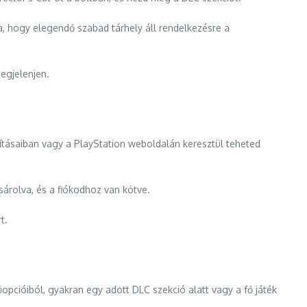
la, hogy elegendő szabad tárhely áll rendelkezésre a
megjelenjen.
ításaiban vagy a PlayStation weboldalán keresztül teheted
árolva, és a fiókodhoz van kötve.
t.
opcióiból, gyakran egy adott DLC szekció alatt vagy a fő játék