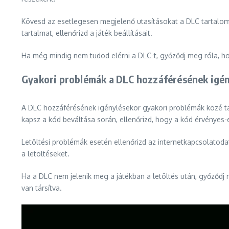
Kövesd az esetlegesen megjelenő utasításokat a DLC tartalom
tartalmat, ellenőrizd a játék beállításait.
Ha még mindig nem tudod elérni a DLC-t, győződj meg róla, hogy
Gyakori problémák a DLC hozzáférésének igé
A DLC hozzáférésének igénylésekor gyakori problémák közé tar
kapsz a kód beváltása során, ellenőrizd, hogy a kód érvényes-e
Letöltési problémák esetén ellenőrizd az internetkapcsolatod
a letöltéseket.
Ha a DLC nem jelenik meg a játékban a letöltés után, győződj 
van társítva.