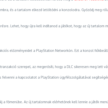
 gombra, és a tartalom elkezd letöltődni a konzolodra. Győződj meg ró
résre. Lehet, hogy újra kell indítanod a játékot, hogy az új tartalom 
ciós előzményeidet a PlayStation Networkön. Ezt a konzol fiókbeáll
ranzakció szerepel, az megerősíti, hogy a DLC sikeresen meg lett vás
 felvenni a kapcsolatot a PlayStation ügyfélszolgálatával segítségér
lj a főmenübe. Az új tartalomnak elérhetőnek kell lennie a játék menü