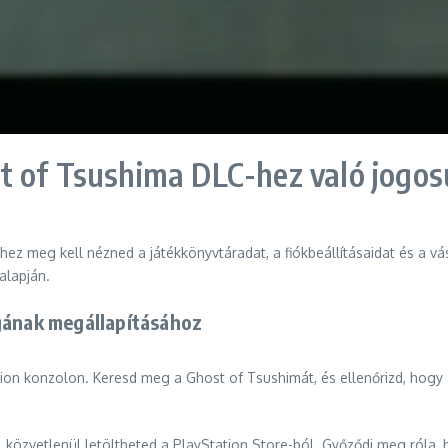
t of Tsushima DLC-hez való jogo
z meg kell nézned a játékkönyvtáradat, a fiókbeállításaidat és a vásá
alapján.
gának megállapításához
on konzolon. Keresd meg a Ghost of Tsushimát, és ellenőrizd, hogy a 
d, közvetlenül letöltheted a PlayStation Store-ból. Győződj meg róla,