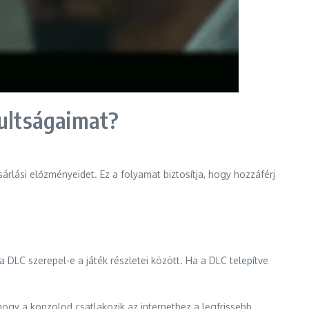
sultságaimat?
rlási előzményeidet. Ez a folyamat biztosítja, hogy hozzáférj
DLC szerepel-e a játék részletei között. Ha a DLC telepítve
 hogy a konzolod csatlakozik az internethez a legfrissebb