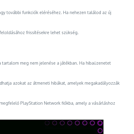
y további funkciók eléréséhez. Ha nehezen találod az új
feloldásához frissítésekre lehet szükség.
 a tartalom meg nem jelenése a játékban. Ha hibaüzenetet
oldhatja azokat az átmeneti hibákat, amelyek megakadályozzák
a megfelelő PlayStation Network fiókba, amely a vásárláshoz