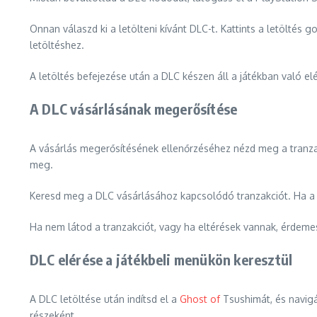
Onnan válaszd ki a letölteni kívánt DLC-t. Kattints a letöltés
letöltéshez.
A letöltés befejezése után a DLC készen áll a játékban való elé
A DLC vásárlásának megerősítése
A vásárlás megerősítésének ellenőrzéséhez nézd meg a tranzak
meg.
Keresd meg a DLC vásárlásához kapcsolódó tranzakciót. Ha a t
Ha nem látod a tranzakciót, vagy ha eltérések vannak, érdemes
DLC elérése a játékbeli menükön keresztül
A DLC letöltése után indítsd el a
Ghost of
Tsushimát, és navigá
részeként.