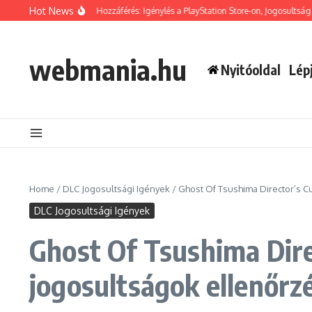
Skip to content
Hot News
Szelleme Bónusz Hozzáférés: Igénylés a PlayStation Store-on, Jogosultság ellenőrz
webmania.hu
Nyitóoldal
Lép
Home
/
DLC Jogosultsági Igények
/
Ghost Of Tsushima Director’s C
DLC Jogosultsági Igények
Ghost Of Tsushima Dire
jogosultságok ellenőrz