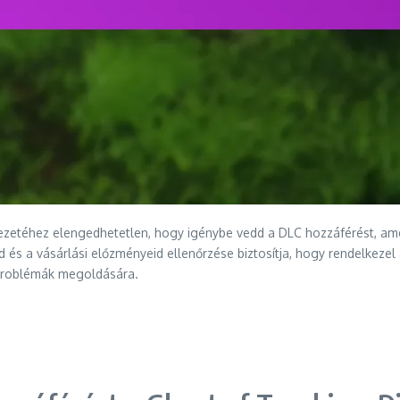
vezetéhez elengedhetetlen, hogy igénybe vedd a DLC hozzáférést, ame
ad és a vásárlási előzményeid ellenőrzése biztosítja, hogy rendelkez
si problémák megoldására.