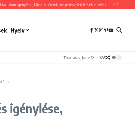
 igénylése, követelmények megértése, letöltések kezelése
A Tsushima szelleme 
sek
Nyelv
Thursday, June 18, 2026
ítása
s igénylése,