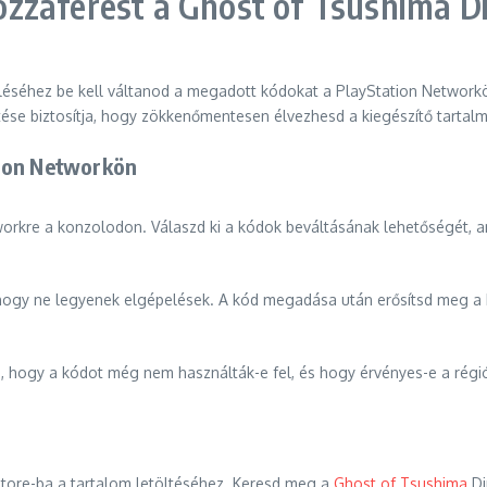
zzáférést a Ghost of Tsushima Di
éséhez be kell váltanod a megadott kódokat a PlayStation Networkön, 
tése biztosítja, hogy zökkenőmentesen élvezhesd a kiegészítő tartalm
tion Networkön
orkre a konzolodon. Válaszd ki a kódok beváltásának lehetőségét, am
hogy ne legyenek elgépelések. A kód megadása után erősítsd meg a be
d, hogy a kódot még nem használták-e fel, és hogy érvényes-e a rég
Store-ba a tartalom letöltéséhez. Keresd meg a
Ghost of Tsushima
Di