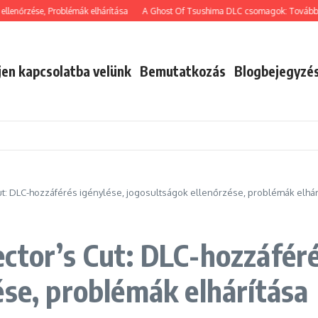
ése, Problémák elhárítása
A Ghost Of Tsushima DLC csomagok: További tartalom
jen kapcsolatba velünk
Bemutatkozás
Blogbejegyzé
ut: DLC-hozzáférés igénylése, jogosultságok ellenőrzése, problémák elhár
ctor’s Cut: DLC-hozzáféré
ése, problémák elhárítása