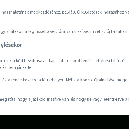
 használatának megkezdéséhez, például új küldetések indításához vag
 a játékod a legfrissebb verzióra van frissítve, mivel az új tartalom 
nylésekor
tozik a kód beváltásával kapcsolatos problémák, letöltési hibák és
 és nem járt-e le.
at és a rendelkezésre álló tárhelyet. Néha a konzol újraindítása meg
meg róla, hogy a játékod frissítve van, és hogy be vagy jelentkezve 